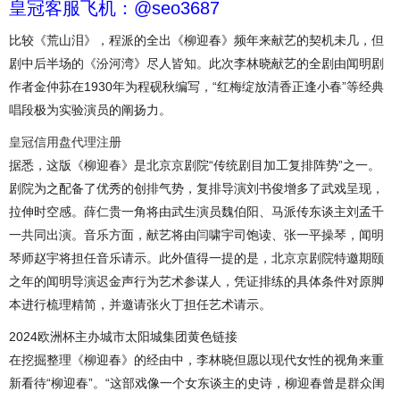
皇冠客服飞机：@seo3687
比较《荒山泪》，程派的全出《柳迎春》频年来献艺的契机未几，但
剧中后半场的《汾河湾》尽人皆知。此次李林晓献艺的全剧由闻明剧
作者金仲荪在1930年为程砚秋编写，“红梅绽放清香正逢小春”等经典
唱段极为实验演员的阐扬力。
皇冠信用盘代理注册
据悉，这版《柳迎春》是北京京剧院“传统剧目加工复排阵势”之一。
剧院为之配备了优秀的创排气势，复排导演刘书俊增多了武戏呈现，
拉伸时空感。薛仁贵一角将由武生演员魏伯阳、马派传东谈主刘孟千
一共同出演。音乐方面，献艺将由闫啸宇司饱读、张一平操琴，闻明
琴师赵宇将担任音乐请示。此外值得一提的是，北京京剧院特邀期颐
之年的闻明导演迟金声行为艺术参谋人，凭证排练的具体条件对原脚
本进行梳理精简，并邀请张火丁担任艺术请示。
2024欧洲杯主办城市太阳城集团黄色链接
在挖掘整理《柳迎春》的经由中，李林晓但愿以现代女性的视角来重
新看待“柳迎春”。“这部戏像一个女东谈主的史诗，柳迎春曾是群众闺