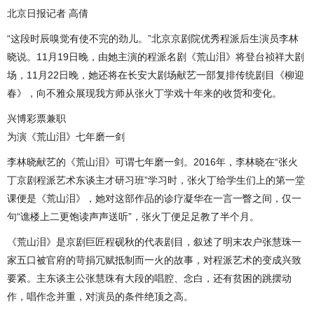
北京日报记者 高倩
“这段时辰嗅觉有使不完的劲儿。”北京京剧院优秀程派后生演员李林
晓说。11月19日晚，由她主演的程派名剧《荒山泪》将登台祯祥大剧
场，11月22日晚，她还将在长安大剧场献艺一部复排传统剧目《柳迎
春》，向不雅众展现我方师从张火丁学戏十年来的收货和变化。
兴博彩票兼职
为演《荒山泪》七年磨一剑
李林晓献艺的《荒山泪》可谓七年磨一剑。2016年，李林晓在“张火
丁京剧程派艺术东谈主才研习班”学习时，张火丁给学生们上的第一堂
课便是《荒山泪》，她对这部作品的诊疗凝华在一言一瞥之间，仅一
句“谯楼上二更饱读声声送听”，张火丁便足足教了半个月。
《荒山泪》是京剧巨匠程砚秋的代表剧目，叙述了明末农户张慧珠一
家五口被官府的苛捐冗赋抵制而一火的故事，对程派艺术的变成兴致
要紧。主东谈主公张慧珠有大段的唱腔、念白，还有贫困的跳摆动
作，唱作念并重，对演员的条件绝顶之高。