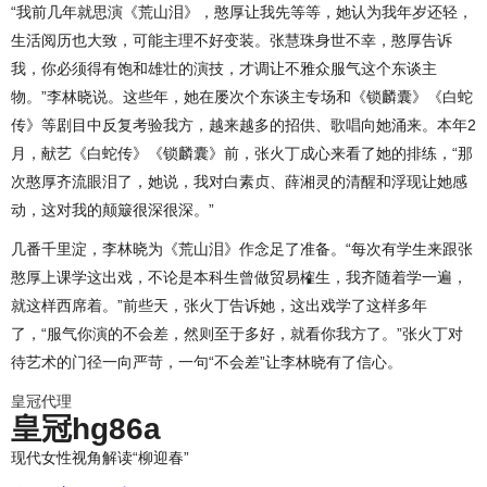
“我前几年就思演《荒山泪》，憨厚让我先等等，她认为我年岁还轻，
生活阅历也大致，可能主理不好变装。张慧珠身世不幸，憨厚告诉
我，你必须得有饱和雄壮的演技，才调让不雅众服气这个东谈主
物。”李林晓说。这些年，她在屡次个东谈主专场和《锁麟囊》《白蛇
传》等剧目中反复考验我方，越来越多的招供、歌唱向她涌来。本年2
月，献艺《白蛇传》《锁麟囊》前，张火丁成心来看了她的排练，“那
次憨厚齐流眼泪了，她说，我对白素贞、薛湘灵的清醒和浮现让她感
动，这对我的颠簸很深很深。”
几番千里淀，李林晓为《荒山泪》作念足了准备。“每次有学生来跟张
憨厚上课学这出戏，不论是本科生曾做贸易榷生，我齐随着学一遍，
就这样西席着。”前些天，张火丁告诉她，这出戏学了这样多年
了，“服气你演的不会差，然则至于多好，就看你我方了。”张火丁对
待艺术的门径一向严苛，一句“不会差”让李林晓有了信心。
皇冠代理
皇冠hg86a
现代女性视角解读“柳迎春”