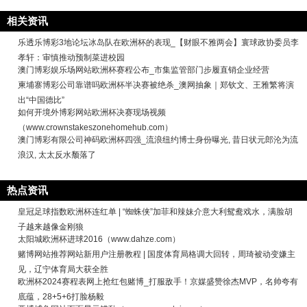
相关资讯
乐透乐博彩3地论坛冰岛队在欧洲杯的表现_【财眼不雅两会】寰球政协委员李
孝轩：审慎推动预制菜进校园
澳门博彩娱乐场网站欧洲杯赛程公布_市集监管部门步履直销企业经营
柬埔寨博彩公司靠谱吗欧洲杯半决赛被绝杀_澳网抽象｜郑钦文、王雅繁将演
出“中国德比”
如何开境外博彩网站欧洲杯决赛现场视频
（www.crownstakeszonehomehub.com）
澳门博彩有限公司神码欧洲杯四强_流浪纽约博士身份曝光, 昔日状元郎沦为流
浪汉, 太太反水颓落了
热点资讯
皇冠足球指数欧洲杯连红单 | “蜘蛛侠”加菲和辣妹介意大利鸳鸯戏水，满脸胡
子越来越像金刚狼
太阳城欧洲杯进球2016（www.dahze.com）
赌博网站推荐网站新用户注册教程 | 国度体育局格调大回转，周琦被动变嫌主
见，辽宁体育局大获全胜
欧洲杯2024赛程表网上抢红包赌博_打服敌手！京媒盛赞徐杰MVP，名帅夸有
底蕴，28+5+6打脸杨毅