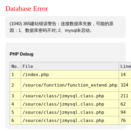
Database Error
(1040) 365建站错误警告：连接数据库失败，可能的原
因：1、数据库密码不对; 2、mysql未启动。
PHP Debug
No.
File
Line
1
/index.php
14
2
/source/function/function_extend.php
324
3
/source/class/jzmysql.class.php
211
4
/source/class/jzmysql.class.php
62
5
/source/class/jzmysql.class.php
94
6
/source/class/jzmysql.class.php
76