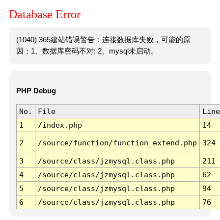
Database Error
(1040) 365建站错误警告：连接数据库失败，可能的原
因：1、数据库密码不对; 2、mysql未启动。
PHP Debug
No.
File
Line
1
/index.php
14
2
/source/function/function_extend.php
324
3
/source/class/jzmysql.class.php
211
4
/source/class/jzmysql.class.php
62
5
/source/class/jzmysql.class.php
94
6
/source/class/jzmysql.class.php
76