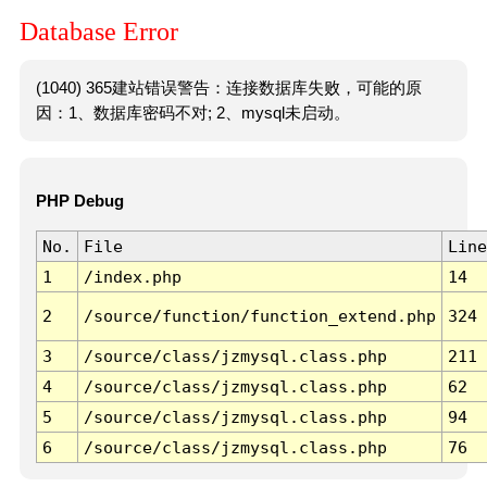
Database Error
(1040) 365建站错误警告：连接数据库失败，可能的原
因：1、数据库密码不对; 2、mysql未启动。
PHP Debug
No.
File
Line
1
/index.php
14
2
/source/function/function_extend.php
324
3
/source/class/jzmysql.class.php
211
4
/source/class/jzmysql.class.php
62
5
/source/class/jzmysql.class.php
94
6
/source/class/jzmysql.class.php
76