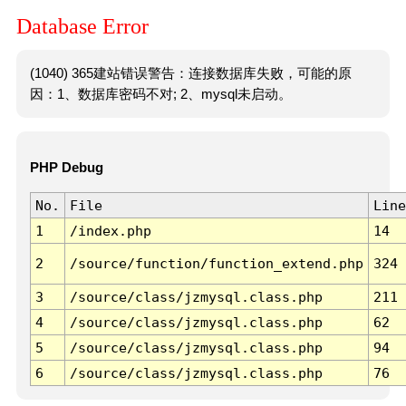
Database Error
(1040) 365建站错误警告：连接数据库失败，可能的原
因：1、数据库密码不对; 2、mysql未启动。
PHP Debug
No.
File
Line
1
/index.php
14
2
/source/function/function_extend.php
324
3
/source/class/jzmysql.class.php
211
4
/source/class/jzmysql.class.php
62
5
/source/class/jzmysql.class.php
94
6
/source/class/jzmysql.class.php
76