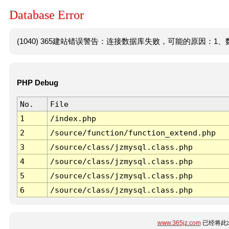
Database Error
(1040) 365建站错误警告：连接数据库失败，可能的原因：1、数
PHP Debug
No.
File
1
/index.php
2
/source/function/function_extend.php
3
/source/class/jzmysql.class.php
4
/source/class/jzmysql.class.php
5
/source/class/jzmysql.class.php
6
/source/class/jzmysql.class.php
www.365jz.com
已经将此