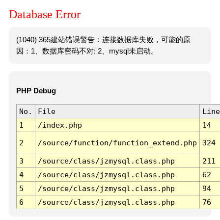
Database Error
(1040) 365建站错误警告：连接数据库失败，可能的原
因：1、数据库密码不对; 2、mysql未启动。
PHP Debug
No.
File
Line
1
/index.php
14
2
/source/function/function_extend.php
324
3
/source/class/jzmysql.class.php
211
4
/source/class/jzmysql.class.php
62
5
/source/class/jzmysql.class.php
94
6
/source/class/jzmysql.class.php
76