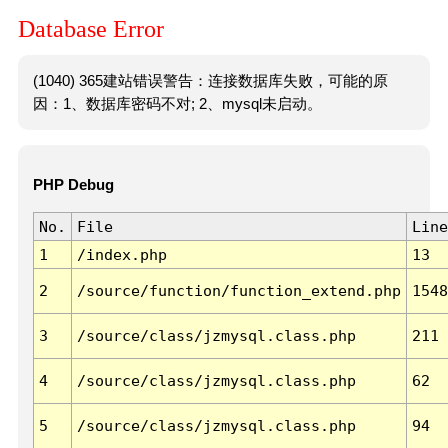
Database Error
(1040) 365建站错误警告：连接数据库失败，可能的原
因：1、数据库密码不对; 2、mysql未启动。
PHP Debug
No.
File
Line
1
/index.php
13
2
/source/function/function_extend.php
1548
3
/source/class/jzmysql.class.php
211
4
/source/class/jzmysql.class.php
62
5
/source/class/jzmysql.class.php
94