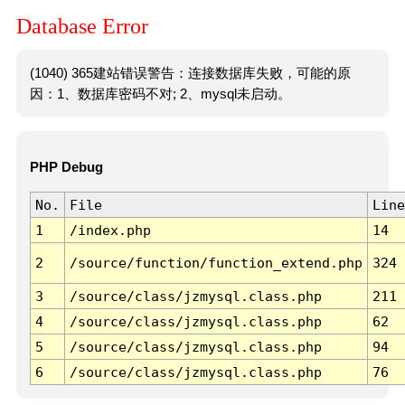
Database Error
(1040) 365建站错误警告：连接数据库失败，可能的原
因：1、数据库密码不对; 2、mysql未启动。
PHP Debug
No.
File
Line
1
/index.php
14
2
/source/function/function_extend.php
324
3
/source/class/jzmysql.class.php
211
4
/source/class/jzmysql.class.php
62
5
/source/class/jzmysql.class.php
94
6
/source/class/jzmysql.class.php
76