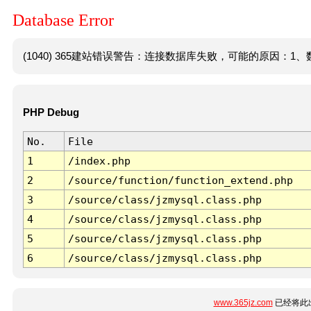
Database Error
(1040) 365建站错误警告：连接数据库失败，可能的原因：1、数
PHP Debug
No.
File
1
/index.php
2
/source/function/function_extend.php
3
/source/class/jzmysql.class.php
4
/source/class/jzmysql.class.php
5
/source/class/jzmysql.class.php
6
/source/class/jzmysql.class.php
www.365jz.com
已经将此