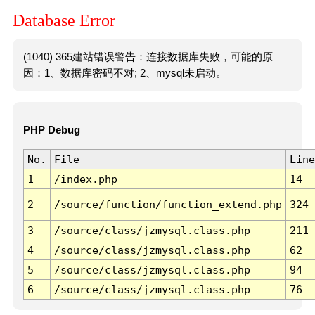
Database Error
(1040) 365建站错误警告：连接数据库失败，可能的原
因：1、数据库密码不对; 2、mysql未启动。
PHP Debug
No.
File
Line
1
/index.php
14
2
/source/function/function_extend.php
324
3
/source/class/jzmysql.class.php
211
4
/source/class/jzmysql.class.php
62
5
/source/class/jzmysql.class.php
94
6
/source/class/jzmysql.class.php
76