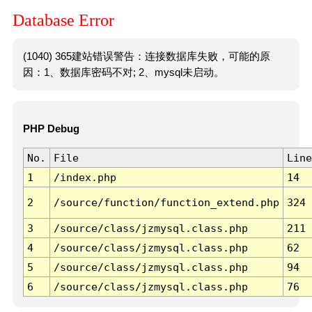
Database Error
(1040) 365建站错误警告：连接数据库失败，可能的原
因：1、数据库密码不对; 2、mysql未启动。
PHP Debug
No.
File
Line
1
/index.php
14
2
/source/function/function_extend.php
324
3
/source/class/jzmysql.class.php
211
4
/source/class/jzmysql.class.php
62
5
/source/class/jzmysql.class.php
94
6
/source/class/jzmysql.class.php
76