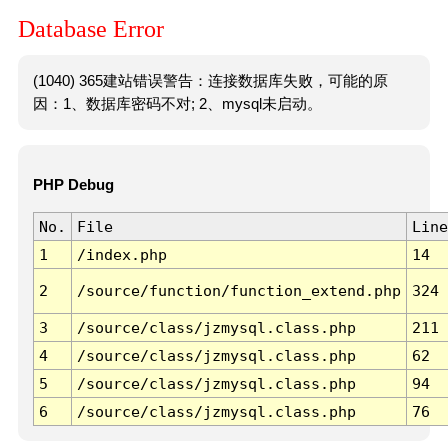
Database Error
(1040) 365建站错误警告：连接数据库失败，可能的原
因：1、数据库密码不对; 2、mysql未启动。
PHP Debug
No.
File
Line
1
/index.php
14
2
/source/function/function_extend.php
324
3
/source/class/jzmysql.class.php
211
4
/source/class/jzmysql.class.php
62
5
/source/class/jzmysql.class.php
94
6
/source/class/jzmysql.class.php
76