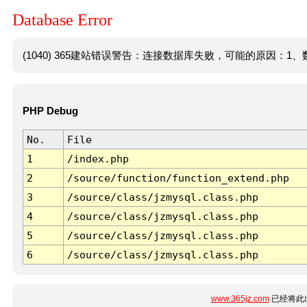
Database Error
(1040) 365建站错误警告：连接数据库失败，可能的原因：1、数
PHP Debug
No.
File
1
/index.php
2
/source/function/function_extend.php
3
/source/class/jzmysql.class.php
4
/source/class/jzmysql.class.php
5
/source/class/jzmysql.class.php
6
/source/class/jzmysql.class.php
www.365jz.com
已经将此