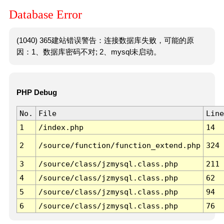
Database Error
(1040) 365建站错误警告：连接数据库失败，可能的原
因：1、数据库密码不对; 2、mysql未启动。
PHP Debug
No.
File
Line
1
/index.php
14
2
/source/function/function_extend.php
324
3
/source/class/jzmysql.class.php
211
4
/source/class/jzmysql.class.php
62
5
/source/class/jzmysql.class.php
94
6
/source/class/jzmysql.class.php
76