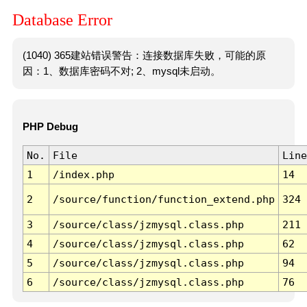
Database Error
(1040) 365建站错误警告：连接数据库失败，可能的原
因：1、数据库密码不对; 2、mysql未启动。
PHP Debug
No.
File
Line
1
/index.php
14
2
/source/function/function_extend.php
324
3
/source/class/jzmysql.class.php
211
4
/source/class/jzmysql.class.php
62
5
/source/class/jzmysql.class.php
94
6
/source/class/jzmysql.class.php
76