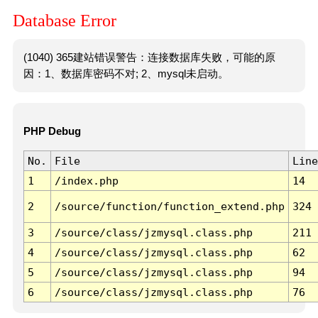
Database Error
(1040) 365建站错误警告：连接数据库失败，可能的原
因：1、数据库密码不对; 2、mysql未启动。
PHP Debug
No.
File
Line
1
/index.php
14
2
/source/function/function_extend.php
324
3
/source/class/jzmysql.class.php
211
4
/source/class/jzmysql.class.php
62
5
/source/class/jzmysql.class.php
94
6
/source/class/jzmysql.class.php
76