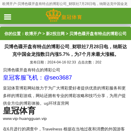
欧博开户-贝博色碟开盘有特点的博彩公司_财联社7月28日电，纳斯达克中国金龙
指数日内涨5.7%，为7个月来最大涨幅。
你的位置：
欧博开户
>
新2投注网
> 贝博色碟开盘有特点的博彩公司
贝博色碟开盘有特点的博彩公司_财联社7月28日电，纳斯达
_财联社7月28日电，纳斯达克中国金龙指数日内涨5.7%，为7个月
克中国金龙指数日内涨5.7%，为7个月来最大涨幅。
来最大涨幅。
发布日期：2024-04-16 02:33 点击次数：202
贝博色碟开盘有特点的博彩公司
皇冠客服飞机：@seo3687
皇冠体育博彩网站致力于为广大博彩爱好者提供优质的博彩服务和更
多样的博彩游戏，网站还拥有专业的博彩攻略和技巧分享，为用户提
供全方位的博彩体验。
ug环球直营网
皇冠体育
www.vip-huangguan.vip
在6月进行的调查中，Travelness 根据在当地过夜和消费的外国游客