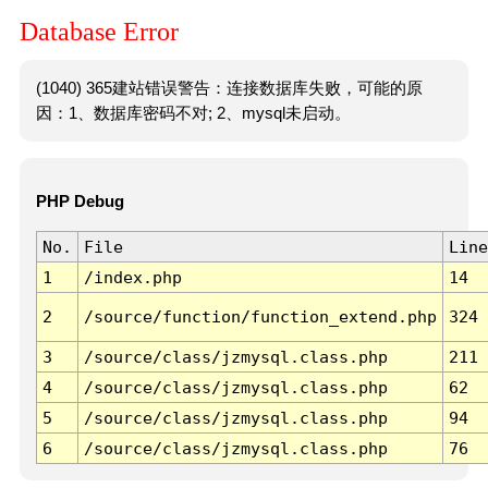
Database Error
(1040) 365建站错误警告：连接数据库失败，可能的原
因：1、数据库密码不对; 2、mysql未启动。
PHP Debug
No.
File
Line
1
/index.php
14
2
/source/function/function_extend.php
324
3
/source/class/jzmysql.class.php
211
4
/source/class/jzmysql.class.php
62
5
/source/class/jzmysql.class.php
94
6
/source/class/jzmysql.class.php
76