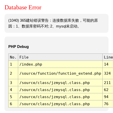
Database Error
(1040) 365建站错误警告：连接数据库失败，可能的原
因：1、数据库密码不对; 2、mysql未启动。
PHP Debug
No.
File
Line
1
/index.php
14
2
/source/function/function_extend.php
324
3
/source/class/jzmysql.class.php
211
4
/source/class/jzmysql.class.php
62
5
/source/class/jzmysql.class.php
94
6
/source/class/jzmysql.class.php
76