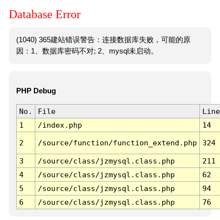
Database Error
(1040) 365建站错误警告：连接数据库失败，可能的原
因：1、数据库密码不对; 2、mysql未启动。
PHP Debug
No.
File
Line
1
/index.php
14
2
/source/function/function_extend.php
324
3
/source/class/jzmysql.class.php
211
4
/source/class/jzmysql.class.php
62
5
/source/class/jzmysql.class.php
94
6
/source/class/jzmysql.class.php
76