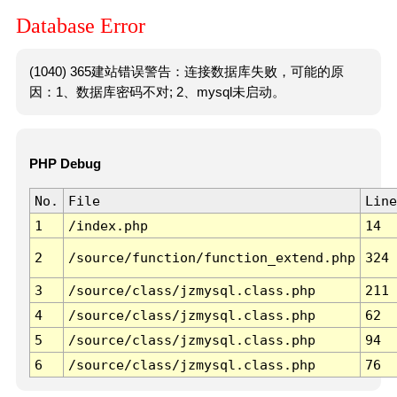
Database Error
(1040) 365建站错误警告：连接数据库失败，可能的原
因：1、数据库密码不对; 2、mysql未启动。
PHP Debug
No.
File
Line
1
/index.php
14
2
/source/function/function_extend.php
324
3
/source/class/jzmysql.class.php
211
4
/source/class/jzmysql.class.php
62
5
/source/class/jzmysql.class.php
94
6
/source/class/jzmysql.class.php
76