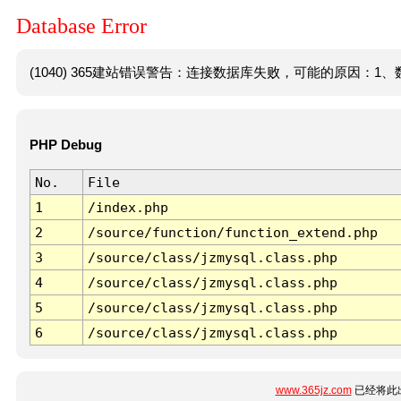
Database Error
(1040) 365建站错误警告：连接数据库失败，可能的原因：1、数
PHP Debug
No.
File
1
/index.php
2
/source/function/function_extend.php
3
/source/class/jzmysql.class.php
4
/source/class/jzmysql.class.php
5
/source/class/jzmysql.class.php
6
/source/class/jzmysql.class.php
www.365jz.com
已经将此