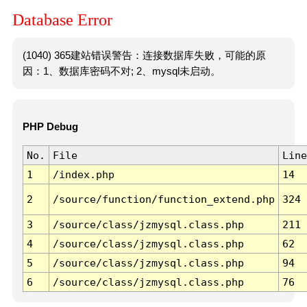
Database Error
(1040) 365建站错误警告：连接数据库失败，可能的原
因：1、数据库密码不对; 2、mysql未启动。
PHP Debug
No.
File
Line
1
/index.php
14
2
/source/function/function_extend.php
324
3
/source/class/jzmysql.class.php
211
4
/source/class/jzmysql.class.php
62
5
/source/class/jzmysql.class.php
94
6
/source/class/jzmysql.class.php
76