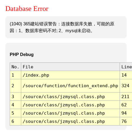
Database Error
(1040) 365建站错误警告：连接数据库失败，可能的原
因：1、数据库密码不对; 2、mysql未启动。
PHP Debug
No.
File
Line
1
/index.php
14
2
/source/function/function_extend.php
324
3
/source/class/jzmysql.class.php
211
4
/source/class/jzmysql.class.php
62
5
/source/class/jzmysql.class.php
94
6
/source/class/jzmysql.class.php
76