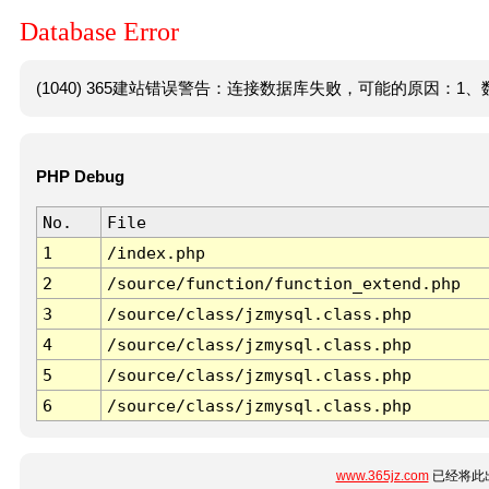
Database Error
(1040) 365建站错误警告：连接数据库失败，可能的原因：1、数
PHP Debug
No.
File
1
/index.php
2
/source/function/function_extend.php
3
/source/class/jzmysql.class.php
4
/source/class/jzmysql.class.php
5
/source/class/jzmysql.class.php
6
/source/class/jzmysql.class.php
www.365jz.com
已经将此