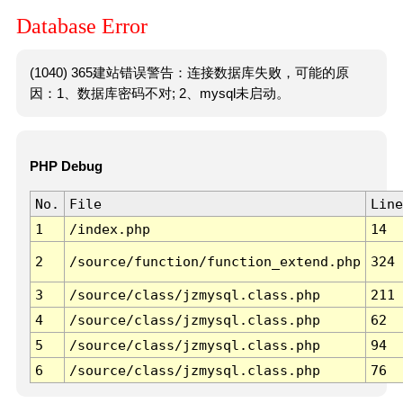
Database Error
(1040) 365建站错误警告：连接数据库失败，可能的原
因：1、数据库密码不对; 2、mysql未启动。
PHP Debug
No.
File
Line
1
/index.php
14
2
/source/function/function_extend.php
324
3
/source/class/jzmysql.class.php
211
4
/source/class/jzmysql.class.php
62
5
/source/class/jzmysql.class.php
94
6
/source/class/jzmysql.class.php
76