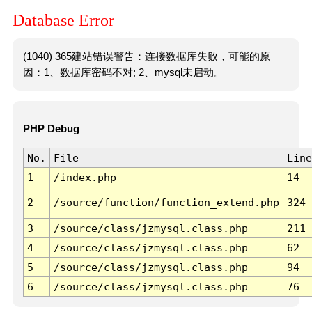
Database Error
(1040) 365建站错误警告：连接数据库失败，可能的原
因：1、数据库密码不对; 2、mysql未启动。
PHP Debug
No.
File
Line
1
/index.php
14
2
/source/function/function_extend.php
324
3
/source/class/jzmysql.class.php
211
4
/source/class/jzmysql.class.php
62
5
/source/class/jzmysql.class.php
94
6
/source/class/jzmysql.class.php
76