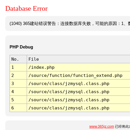
Database Error
(1040) 365建站错误警告：连接数据库失败，可能的原因：1、数
PHP Debug
No.
File
1
/index.php
2
/source/function/function_extend.php
3
/source/class/jzmysql.class.php
4
/source/class/jzmysql.class.php
5
/source/class/jzmysql.class.php
6
/source/class/jzmysql.class.php
www.365jz.com
已经将此