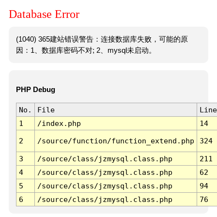
Database Error
(1040) 365建站错误警告：连接数据库失败，可能的原
因：1、数据库密码不对; 2、mysql未启动。
PHP Debug
No.
File
Line
1
/index.php
14
2
/source/function/function_extend.php
324
3
/source/class/jzmysql.class.php
211
4
/source/class/jzmysql.class.php
62
5
/source/class/jzmysql.class.php
94
6
/source/class/jzmysql.class.php
76