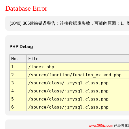
Database Error
(1040) 365建站错误警告：连接数据库失败，可能的原因：1、数
PHP Debug
No.
File
1
/index.php
2
/source/function/function_extend.php
3
/source/class/jzmysql.class.php
4
/source/class/jzmysql.class.php
5
/source/class/jzmysql.class.php
6
/source/class/jzmysql.class.php
www.365jz.com
已经将此