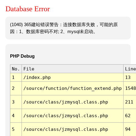
Database Error
(1040) 365建站错误警告：连接数据库失败，可能的原
因：1、数据库密码不对; 2、mysql未启动。
PHP Debug
No.
File
Line
1
/index.php
13
2
/source/function/function_extend.php
1548
3
/source/class/jzmysql.class.php
211
4
/source/class/jzmysql.class.php
62
5
/source/class/jzmysql.class.php
94