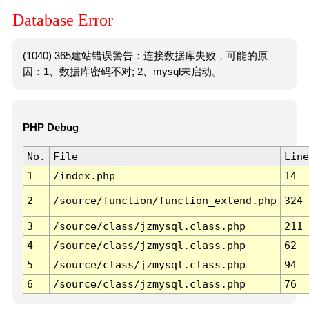
Database Error
(1040) 365建站错误警告：连接数据库失败，可能的原
因：1、数据库密码不对; 2、mysql未启动。
PHP Debug
No.
File
Line
1
/index.php
14
2
/source/function/function_extend.php
324
3
/source/class/jzmysql.class.php
211
4
/source/class/jzmysql.class.php
62
5
/source/class/jzmysql.class.php
94
6
/source/class/jzmysql.class.php
76