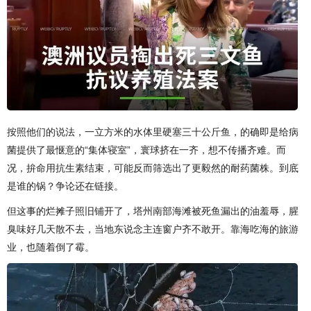
按照他们的说法，一立方米的水体里硬塞三十公斤鱼，的确即是给病
菌提供了最惬意的“集体寝室”，寰球挤在一齐，想不传播齐难。而
况，拚命用抗生素结束，可能反而筛选出了更毅然的耐药菌株。到底
是谁的锅？争论还在链接。
但这事的烂摊子照旧铺开了，塔州南部海滩被死鱼漏出的油羞辱，腥
臭味好几天散不去，当地东说念主连窗户齐不敢开。靠海吃海的旅游
业，也随着倒了霉。