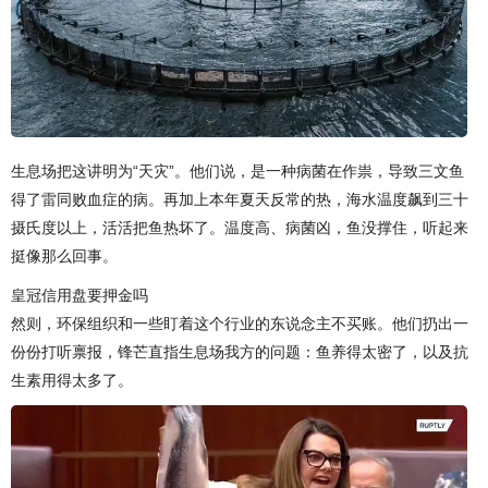
生息场把这讲明为“天灾”。他们说，是一种病菌在作祟，导致三文鱼
得了雷同败血症的病。再加上本年夏天反常的热，海水温度飙到三十
摄氏度以上，活活把鱼热坏了。温度高、病菌凶，鱼没撑住，听起来
挺像那么回事。
皇冠信用盘要押金吗
然则，环保组织和一些盯着这个行业的东说念主不买账。他们扔出一
份份打听禀报，锋芒直指生息场我方的问题：鱼养得太密了，以及抗
生素用得太多了。