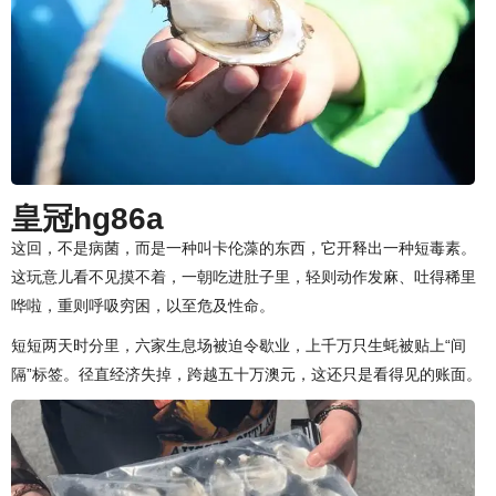
皇冠hg86a
这回，不是病菌，而是一种叫卡伦藻的东西，它开释出一种短毒素。
这玩意儿看不见摸不着，一朝吃进肚子里，轻则动作发麻、吐得稀里
哗啦，重则呼吸穷困，以至危及性命。
短短两天时分里，六家生息场被迫令歇业，上千万只生蚝被贴上“间
隔”标签。径直经济失掉，跨越五十万澳元，这还只是看得见的账面。