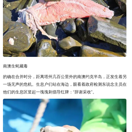
南澳生蚝藏毒
的确在合并时分，距离塔州几百公里外的南澳约克半岛，正发生着另
一场无声的危机。生息户们站在海边，眼看着政府检测东说念主员在
他们的生息区竖起一塊塊刺倡导红牌：“辞谢采收”。