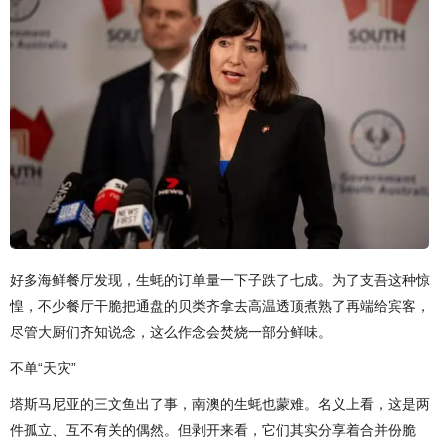
好多海鲜餐厅发现，生蚝的订单量一下子跌了七成。为了支吾这种惊
惶，不少餐厅干脆把通盘的贝类齐拿去高温透顶煮熟了再端给宾客，
尽管大厨们齐知说念，这么作念会焚烧一部分鲜味。
不单“天灾”
塔斯马尼亚的三文鱼出了事，南澳的生蚝也蒙难。名义上看，这是两
件孤立、互不有关的偶然。但剥开来看，它们其实分享着合并份脆