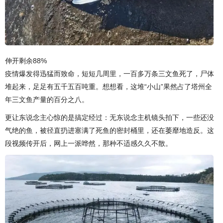
伸开剩余88%
疫情爆发得迅猛而致命，短短几周里，一百多万条三文鱼死了，尸体
堆起来，足足有五千五百吨重。想想看，这堆“小山”果然占了塔州全
年三文鱼产量的百分之八。
更让东说念主心惊的是搞定经过：无东说念主机镜头拍下，一些还没
气绝的鱼，被径直扔进塞满了死鱼的密封桶里，还在萎靡地造反。这
段视频传开后，网上一派哗然，那种不适感久久不散。