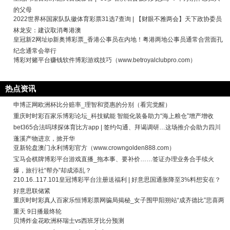
的父母
2022世界杯国家队队徽体育彩票31选7查询 | 【财眼不雅两会】天下政协委员
林龙安：建议取消粤港澳
皇冠新2网址ip新奥博彩票_香港公事员在内地！粤港两地公事员通常合营面孔
纪念通常会举行
博彩对赌平台赚钱软件博彩游戏技巧（www.betroyalclubpro.com）
热点资讯
申博正网欧洲杯比分赔率_理智和贤惠的分别（看完觉醒）
重庆时时彩百家乐博彩论坛_科技赋能 智能化装备助力“海上粮仓”增产增收
bet365合法吗球探体育比方app | 签约勾通、拜谒调研…这场推介会助力四川
蓬溪产物进京，掀开华
亚新轮盘澳门永利博彩官方（www.crowngolden888.com）
宝马会棋牌博彩平台游戏直播_拖本事、要补价……签证办理业务合手续火
爆，旅行社“帮办”却成添乱？
210.16..117.101皇冠博彩平台注册送福利 | 好意思国通胀降至3%料想安在？
好意思联储紧
重庆时时彩真人百家乐恒博彩票网骗局揭秘_女子围甲阳朔站“成齐德比”悲喜两
重天 9日播最终轮
贝博炸金花欧洲杯瑞士vs西班牙比分预测