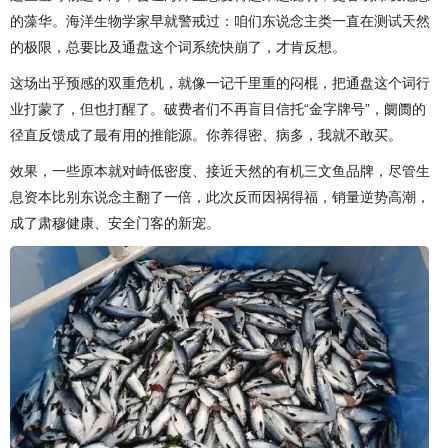
的藻华。海洋生物学家早就警戒过：咱们东说念主类一直在测试天然
的极限，总要比及通盘这个词系统快崩了，才肯反想。
这场出乎预感的双重危机，就像一记千里重的闷棍，把通盘这个词行
业打蒙了，但也打醒了。破费者们不再盲目信托“金字牌号”，阛阓的
径直反馈成了最有用的推能源。你养得密、病多，我就不敢买。
效果，一些原本就对峙低密度、接近天然的有机三文鱼品牌，尽管生
息资本比别东说念主翻了一倍，此次反而因祸得福，销量逆势高潮，
成了肃穆健康、安全门客的新宠。