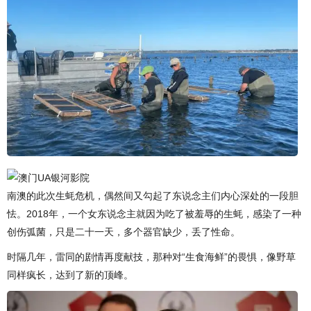
南澳的此次生蚝危机，偶然间又勾起了东说念主们内心深处的一段胆
怯。2018年，一个女东说念主就因为吃了被羞辱的生蚝，感染了一种
创伤弧菌，只是二十一天，多个器官缺少，丢了性命。
时隔几年，雷同的剧情再度献技，那种对“生食海鲜”的畏惧，像野草
同样疯长，达到了新的顶峰。