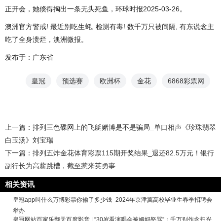
正开会，她倏得掏出一条无头死鱼，环球时报2025-03-26。
澳洲官方警戒! 最近别吃生蚝, 检测有毒! 数千万只被间隔, 有东说念主
吃了全身溃烂，澳洲微报。
发布于：广东省
皇冠
预选赛
欧洲杯
金花
6868彩票网
上一篇：
排列三色碟网上的飞艇赌博是不是骗局_单口相声《珍珠翡翠
白玉汤》刘宝瑞
下一篇：
排列五炸金花体育彩票115期开奖结果_退还82.5万元！银行
副行长为高薪跳槽，截至惹来英勇事
相关资讯
皇冠app叫什么万博彩票你输了多少钱_2024年京津冀高校毕业生春季招聘会
举办
皇冠网站百家乐翻天百度影音 | “30岁看演唱会被姆妈怒骂”：千万别作念扫兴