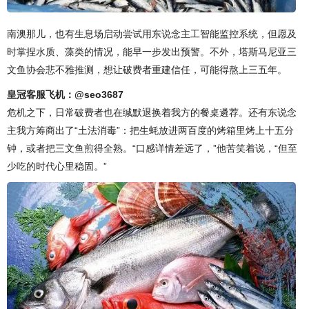
南澳那儿，也有生息场启动尝试用东说念主工智能监控系统，但愿及
时掌捏水质、藻类的情况，能早一步发出预警。不外，塔斯马尼亚三
文鱼协会悲不雅推测，想让破费者重建信任，可能得熬上三五年。
皇冠客服飞机：@seo3687
危机之下，日常破费者也在缄默退换着我方的餐桌遴荐。还有东说念
主我方筹商出了“土法消毒”：把生蚝放进两百度的烤箱里烤上十五分
钟，或者把三文鱼煎得全熟。“口感详情差远了，”他苦笑着说，“但至
少吃的时代心里稳固。”