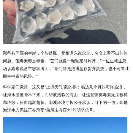
那些被间隔的生蚝，个头鼓胀，卖相诱东说念主，名义上看不出任何
问题。但毒素即是毒素。“它们就像一颗颗定时炸弹，”一位生蚝生息
场认真东说念主愁容满面，“咱们答允把通盘存货齐焚烧，也不可冒让
顾主中毒的风险。”
科学家们觉得，这又是“止境天气”惹的祸：畅达几个月的海洋热浪，
让海水温度降不下来，而碧波浩淼的海面，让这些藻类毒素无法被稀
释冲散，反而越聚越多。南澳环境厅长公开承认，目下的一切，即是
海洋生态系统正在承受“前所未有压力”的明坚信号。