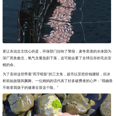
更让东说念主忧心的是，环保部门拉响了警报：麦夸里港的水体因为
深广死鱼败北，氧气含量急剧下落，这可能会要了全球仅存的毛吉安
鳐的命。
为了卖掉这些带着“死字暗影”的三文鱼，超市以至把价钱腰斩，但冰
柜前如故随风飘舞。一位姆妈的话代表了好多破费者的心声：“我确凿
不敢拿我孩子的健康去冒这个险。”