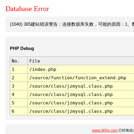
Database Error
(1040) 365建站错误警告：连接数据库失败，可能的原因：1、数
PHP Debug
No.
File
1
/index.php
2
/source/function/function_extend.php
3
/source/class/jzmysql.class.php
4
/source/class/jzmysql.class.php
5
/source/class/jzmysql.class.php
6
/source/class/jzmysql.class.php
www.365jz.com
已经将此