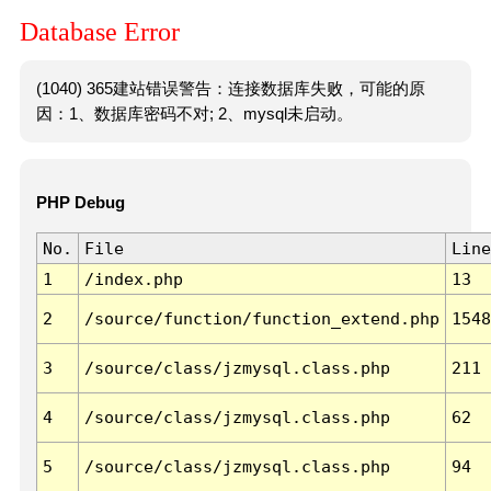
Database Error
(1040) 365建站错误警告：连接数据库失败，可能的原
因：1、数据库密码不对; 2、mysql未启动。
PHP Debug
No.
File
Line
1
/index.php
13
2
/source/function/function_extend.php
1548
3
/source/class/jzmysql.class.php
211
4
/source/class/jzmysql.class.php
62
5
/source/class/jzmysql.class.php
94