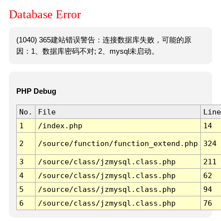
Database Error
(1040) 365建站错误警告：连接数据库失败，可能的原
因：1、数据库密码不对; 2、mysql未启动。
PHP Debug
No.
File
Line
1
/index.php
14
2
/source/function/function_extend.php
324
3
/source/class/jzmysql.class.php
211
4
/source/class/jzmysql.class.php
62
5
/source/class/jzmysql.class.php
94
6
/source/class/jzmysql.class.php
76