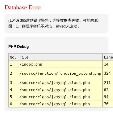
Database Error
(1040) 365建站错误警告：连接数据库失败，可能的原
因：1、数据库密码不对; 2、mysql未启动。
PHP Debug
No.
File
Line
1
/index.php
14
2
/source/function/function_extend.php
324
3
/source/class/jzmysql.class.php
211
4
/source/class/jzmysql.class.php
62
5
/source/class/jzmysql.class.php
94
6
/source/class/jzmysql.class.php
76