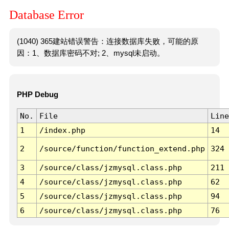
Database Error
(1040) 365建站错误警告：连接数据库失败，可能的原
因：1、数据库密码不对; 2、mysql未启动。
PHP Debug
No.
File
Line
1
/index.php
14
2
/source/function/function_extend.php
324
3
/source/class/jzmysql.class.php
211
4
/source/class/jzmysql.class.php
62
5
/source/class/jzmysql.class.php
94
6
/source/class/jzmysql.class.php
76