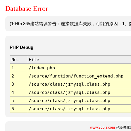
Database Error
(1040) 365建站错误警告：连接数据库失败，可能的原因：1、数
PHP Debug
No.
File
1
/index.php
2
/source/function/function_extend.php
3
/source/class/jzmysql.class.php
4
/source/class/jzmysql.class.php
5
/source/class/jzmysql.class.php
6
/source/class/jzmysql.class.php
www.365jz.com
已经将此